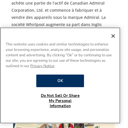
achète une partie de l’actif de Canadian Admiral
Corporation, Ltd. et commence à fabriquer et à
vendre des appareils sous la marque Admiral. La
société Whirlpool augmente sa part dans Inglis
Limited à 71,6% en 1987.
Inglis lance plusieurs nouveaux produits vers la fin
This website uses cookies and similar technologies to enhance
des années 1980. En 1985, le four à micro-ondes; en
your browsing experience, analyze site usage, and personalize
content and advertising. By clicking "Ok” or by continuing to use
1986, la production des lave-vaisselle commence
our site, you are agreeing to our use of these technologies as
sous la marque nouvellement acquise de KitchenAid;
outlined in our
Privacy Notice
.
en 1987, une gamme de réfrigérateurs à haut
rendement énergétique est présentée.
OK
Do Not Sell Or Share
My Personal
Information